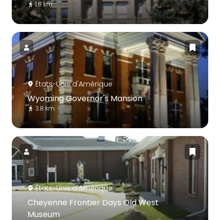
1.6 km
États-Unis d'Amérique
Wyoming Governor's Mansion
3.8 km
États-Unis d'Amérique
Cheyenne Frontier Days Old West
Museum