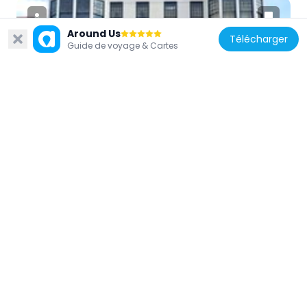
Around Us
Télécharger
Guide de voyage & Cartes
États-Unis d'Amérique
Atlas Theatre
1.8 km
États-Unis d'Amérique
Cheyenne High School
1.4 km