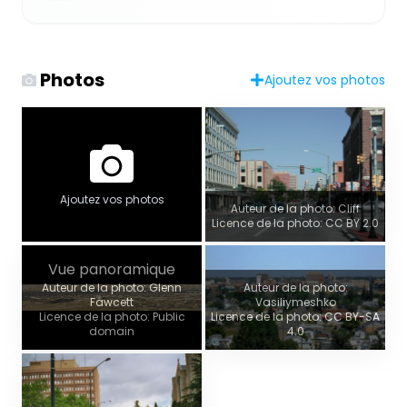
Photos
Ajoutez vos photos
Ajoutez vos photos
Auteur de la photo: Cliff
Licence de la photo: CC BY 2.0
Vue panoramique
Auteur de la photo: Glenn
Auteur de la photo:
Fawcett
Vasiliymeshko
Licence de la photo: Public
Licence de la photo: CC BY-SA
domain
4.0