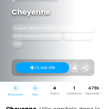
Cheyenne
Capitale d'État ou de région insulaire aux États-Unis
Entité territoriale administrative
Siège de comté
Ville
J'y suis allé
4
1
479k
Photos
Collections
Popularité
Discussion
Avis