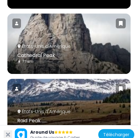
États-Unis d'Amérique
Cathedral Peak
7.7 km
États-Unis d'Amérique
Raid Peak
15.2 km
Around Us
Télécharger
Guide de voyage & Cartes