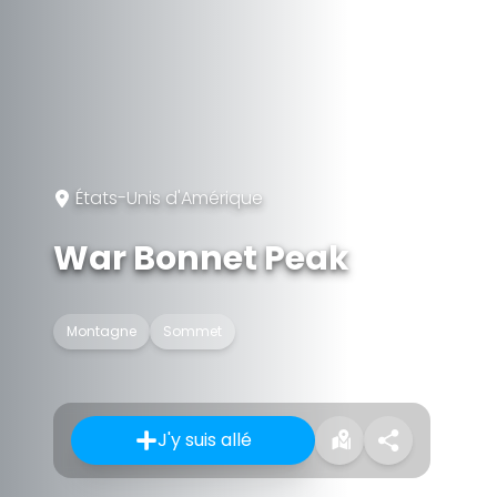
États-Unis d'Amérique
War Bonnet Peak
Montagne
Sommet
J'y suis allé