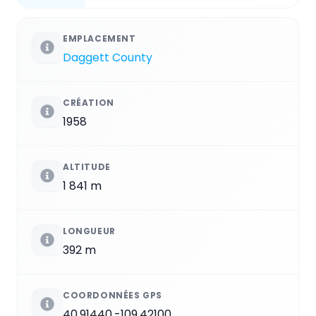
EMPLACEMENT
Daggett County
CRÉATION
1958
ALTITUDE
1 841 m
LONGUEUR
392 m
COORDONNÉES GPS
40.91440,-109.42100