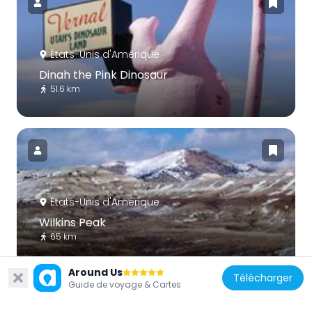
États-Unis d'Amérique
Dinah the Pink Dinosaur
51.6 km
États-Unis d'Amérique
Wilkins Peak
65 km
Around Us
Télécharger
Guide de voyage & Cartes