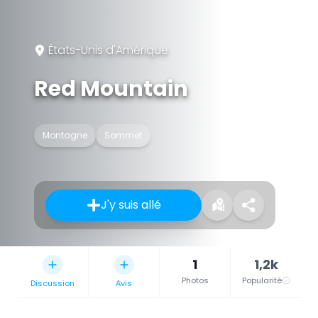
États-Unis d'Amérique
Red Mountain
Montagne
Sommet
J'y suis allé
1
1,2k
Photos
Popularité
Discussion
Avis