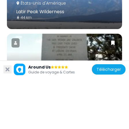
États-Unis d'Amérique
Latir Peak Wilderness
44 km
États-Unis d'Amérique
Around Us
Télécharger
Ludlow Tent Colony Site
Guide de voyage & Cartes
58.7 km
États-Unis d'Amérique