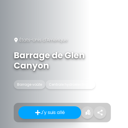
États-Unis d'Amérique
Barrage de Glen
Canyon
Barrage voûte
Centrale hydroélectrique
J'y suis allé