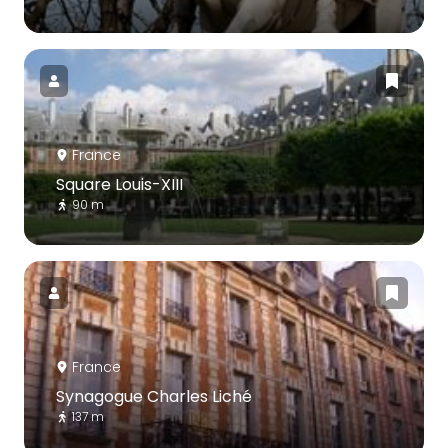
France
Square Louis-XIII
90 m
France
Synagogue Charles Liché
137 m