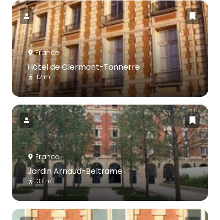
France
Hôtel de Clermont-Tonnerre
112 m
France
Jardin Arnaud-Beltrame
133 m