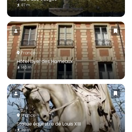
87 m
France
Hôtel Dyel des Hameaux
140 m
France
Statue équestre de Louis XIII
89 m