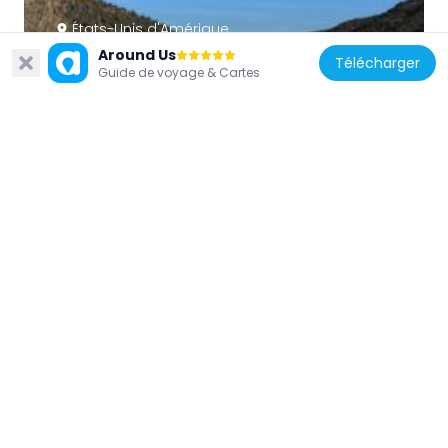
États-Unis d'Amérique
Around Us
Spring Valley State Park
Télécharger
Guide de voyage & Cartes
60.3 km
États-Unis d'Amérique
Jacob Hamblin House
91.5 km