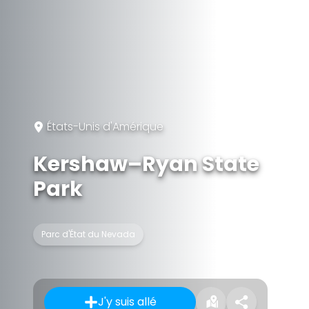
États-Unis d'Amérique
Kershaw–Ryan State
Park
Parc d'État du Nevada
J'y suis allé