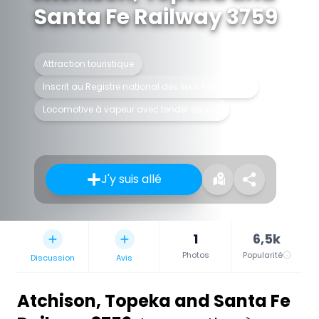
Santa Fe Railway 3759
Attraction touristique
Inscrit au Registre national des lieux historiques
Locomotive à vapeur avec tender séparé
J'y suis allé
1
6,5k
Photos
Popularité
Discussion
Avis
Atchison, Topeka and Santa Fe