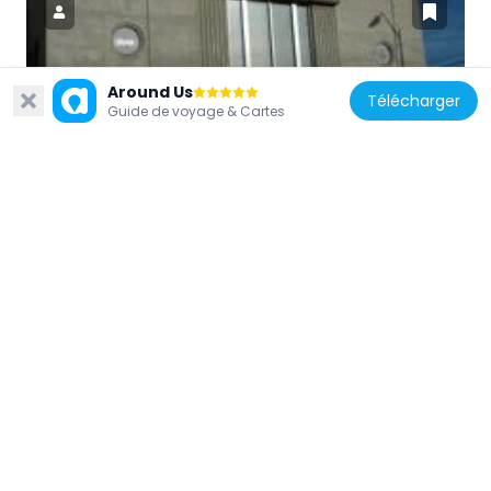
Around Us
États-Unis d'Amérique
Télécharger
Guide de voyage & Cartes
Masonic Temple
582 m
États-Unis d'Amérique
Dr. Toler R. White House
805 m