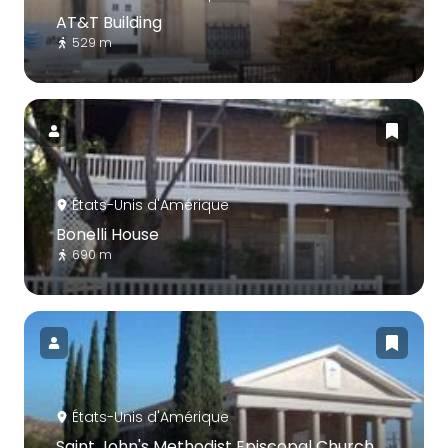
AT&T Building
529 m
États-Unis d'Amérique
Bonelli House
690 m
États-Unis d'Amérique
Saint John's Methodist Episcopal Church