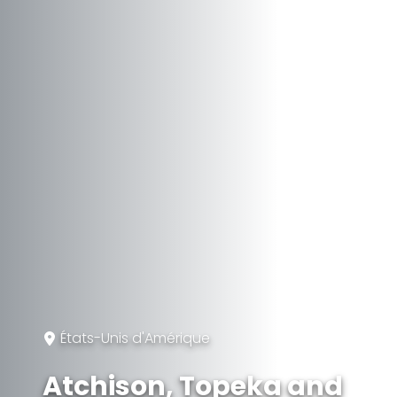
États-Unis d'Amérique
Atchison, Topeka and