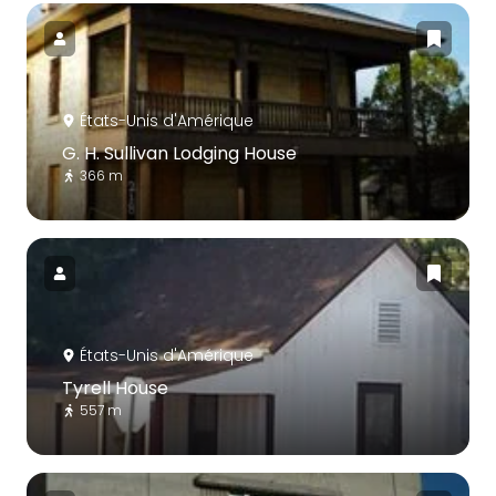
États-Unis d'Amérique
G. H. Sullivan Lodging House
366 m
États-Unis d'Amérique
Tyrell House
557 m