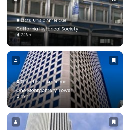
États-Unis d'Amérique
California Historical Society
246 m
États-Unis d'Amérique
One Montgomery Tower
99 m