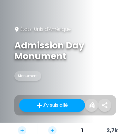
États-Unis d'Amérique
Admission Day
Monument
Monument
J'y suis allé
1
2,7k