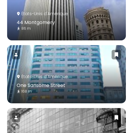
États-Unis d'Amérique
44 Montgomery
86 m
États-Unis d'Amérique
One Sansome Street
168 m