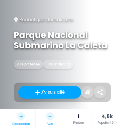
République dominicaine
Parque Nacional
Submarino La Caleta
Aire protégée
Parc national
J'y suis allé
1
4,6k
Photos
Popularité
Discussion
Avis