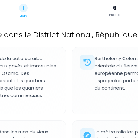
6
Photos
Avis
le dans le District National, Républiq
 de la côte caraïbe,
Barthélemy Colomb 
niaux pavés et immeubles
orientale du fleuve
ve Ozama. Des
européenne perma
rsent des quartiers
espagnoles parties 
s que les quartiers
du continent.
entres commerciaux
ans les rues du vieux
Le métro relie les p