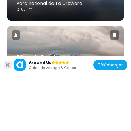
Parc national de Te Urewera
66 km
Nouvelle-Zélande
Around Us
Mount Hikurangi
Télécharger
Guide de voyage & Cartes
98.6 km
Nouvelle-Zélande
Chemin de randonnée du lac de