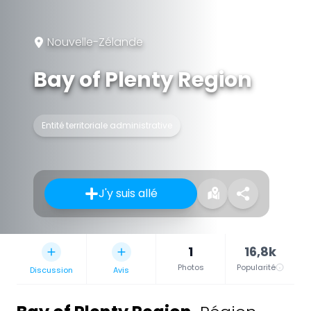
Nouvelle-Zélande
Bay of Plenty Region
Entité territoriale administrative
J'y suis allé
1
16,8k
Photos
Popularité
Discussion
Avis