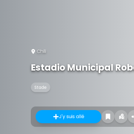
Chili
Estadio Municipal Rob
Stade
J'y suis allé