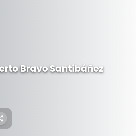
erto Bravo Santibáñez