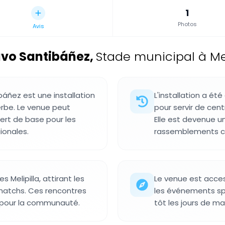
1
Photos
Avis
avo Santibáñez
,
Stade municipal à Meli
áñez est une installation
L'installation a été
herbe. Le venue peut
pour servir de cen
sert de base pour les
Elle est devenue un
ionales.
rassemblements c
s Melipilla, attirant les
Le venue est acce
 matchs. Ces rencontres
les événements spor
pour la communauté.
tôt les jours de ma