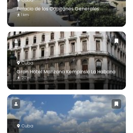
Palacio de los Capitanes Generales
1 km
Cuba
Gran Hotel Manzana Kempinski La Habana
217 m
Cuba