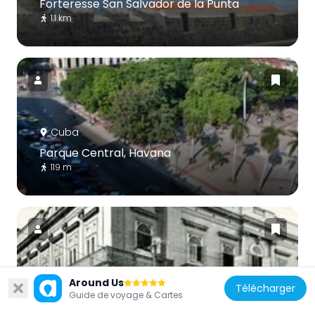
Forteresse San Salvador de la Punta
1.1 km
Cuba
Parque Central, Havana
119 m
Cuba
Around Us
Télécharger
Guide de voyage & Cartes
Palacio de Aldama