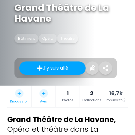
Grand Théâtre de La
Havane
Bâtiment
Opéra
Théâtre
J'y suis allé
1
2
16,7k
Photos
Collections
Popularité
Discussion
Avis
Grand Théâtre de La Havane
,
Opéra et théâtre dans La