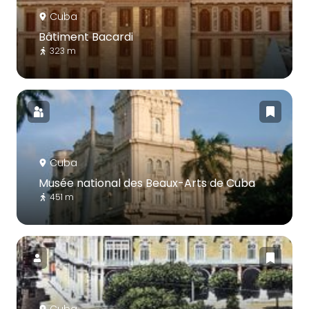
Cuba
Bâtiment Bacardi
323 m
Cuba
Musée national des Beaux-Arts de Cuba
451 m
Cuba