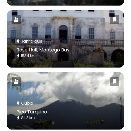
Jamaïque
Rose Hall, Montego Bay
153.4 km
Cuba
Pico Turquino
84.3 km