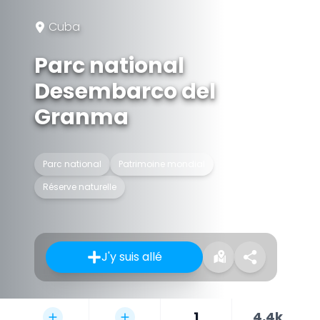
Cuba
Parc national
Desembarco del
Granma
Parc national
Patrimoine mondial
Réserve naturelle
J'y suis allé
1
4,4k