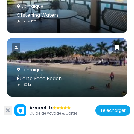
Jamaïque
Glistening Waters
155.9 km
Jamaïque
Puerto Seco Beach
160 km
Around Us
Télécharger
Guide de voyage & Cartes
Cuba