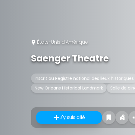
États-Unis d'Amérique
Saenger Theatre
Inscrit au Registre national des lieux historiques
New Orleans Historical Landmark
Salle de c
J'y suis allé