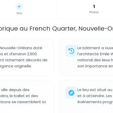
1
Photos
Avis
orique au French Quarter, Nouvelle-Or
 Nouvelle-Orléans doté
Le bâtiment a ouve
és et d'environ 2.600
l'architecte Emile 
sont richement décorés de
national des lieux
égance originelle.
son importance en
 ville depuis des
Le lieu est situé a
éra, le ballet et des
et à atteindre. Les 
izons se rassemblent ici
événements progra