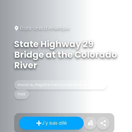
États-Unis d'Amérique
State Highway 29
Bridge at the Colorado
River
Inscrit au Registre national des lieux historiques
Pont
J'y suis allé