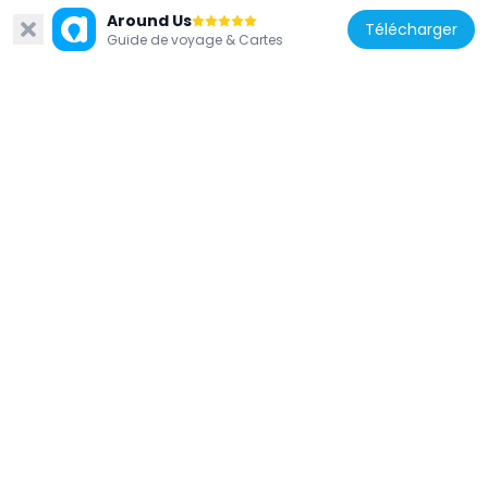
Around Us
Télécharger
Guide de voyage & Cartes
États-Unis d'Amérique
Mason County Courthouse
27.1 km
États-Unis d'Amérique
Rheingold School
51.4 km