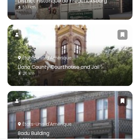
District historique de Fredericksburg
53.1 km
États-Unis d'Amérique
Llano County Courthouse and Jail
26 km
États-Unis d'Amérique
Badu Building
26.1 km