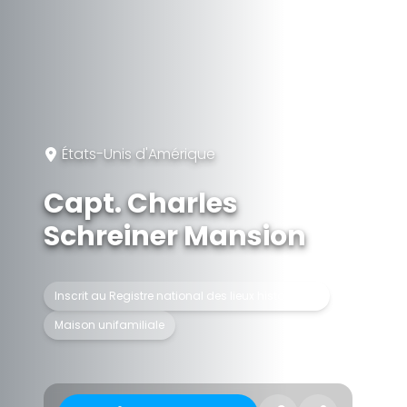
États-Unis d'Amérique
Capt. Charles
Schreiner Mansion
Inscrit au Registre national des lieux historiques
Maison unifamiliale