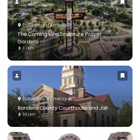
États-Unis d'Amérique
The Coming King Sculpture Prayer
Gardens
3.7 km
États-Unis d'Amérique
Bandera County Courthouse and Jail
36.1 km