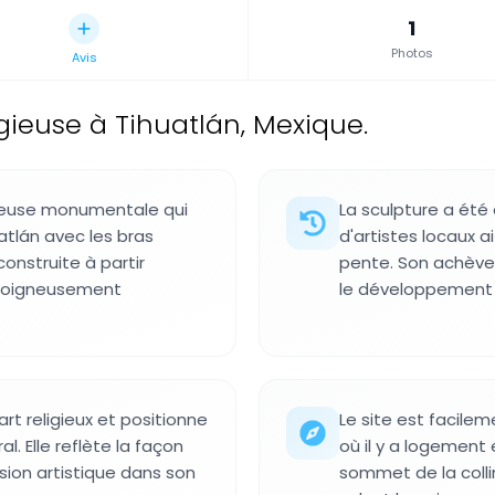
1
Photos
Avis
igieuse à Tihuatlán, Mexique.
gieuse monumentale qui
La sculpture a ét
atlán avec les bras
d'artistes locaux ai
construite à partir
pente. Son achèv
 soigneusement
le développement a
'art religieux et positionne
Le site est facile
l. Elle reflète la façon
où il y a logement
ion artistique dans son
sommet de la colli