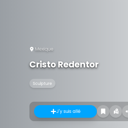
Mexique
Cristo Redentor
Sculpture
J'y suis allé