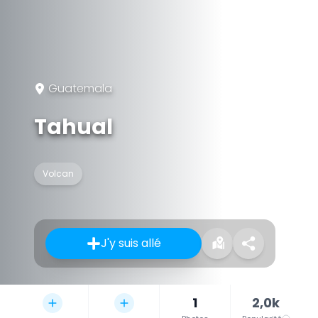
Guatemala
Tahual
Volcan
J'y suis allé
1
2,0k