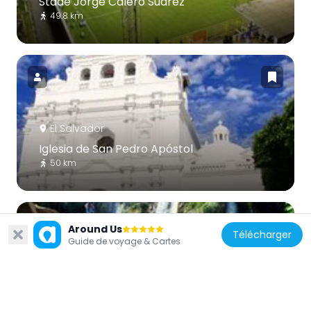
Stade Jorge Calero Suárez
49.8 km
El Salvador
Iglesia de San Pedro Apóstol
50 km
Around Us
Télécharger
Guide de voyage & Cartes
El Salvador
Salto Malacatiupán
49.5 km