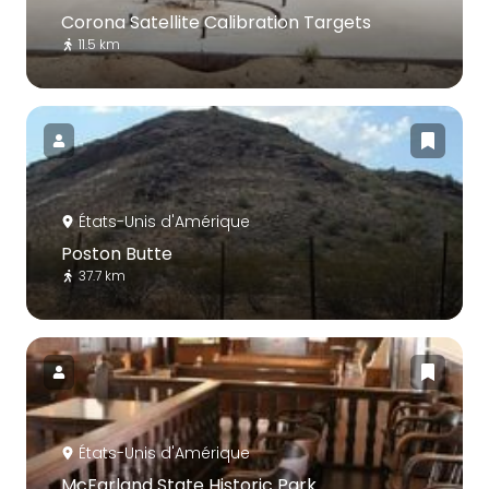
Corona Satellite Calibration Targets
11.5 km
États-Unis d'Amérique
Poston Butte
37.7 km
États-Unis d'Amérique
McFarland State Historic Park