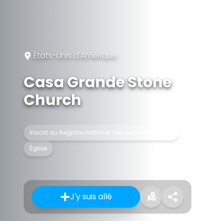
États-Unis d'Amérique
Casa Grande Stone
Church
Inscrit au Registre national des lieux historiques
Église
J'y suis allé