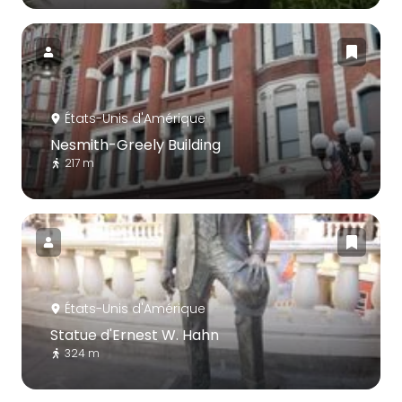
États-Unis d'Amérique
Nesmith-Greely Building
217 m
États-Unis d'Amérique
Statue d'Ernest W. Hahn
324 m