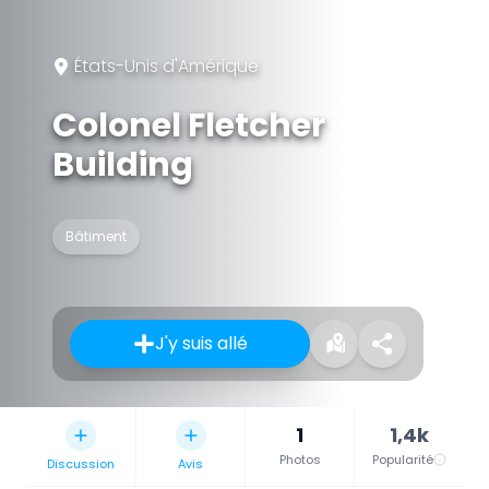
États-Unis d'Amérique
Colonel Fletcher
Building
Bâtiment
J'y suis allé
1
1,4k
Photos
Popularité
Discussion
Avis