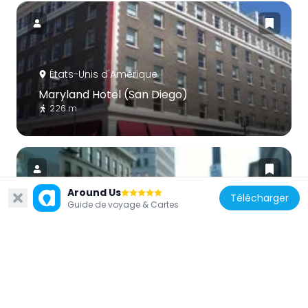
États-Unis d'Amérique
Maryland Hotel (San Diego)
226 m
Around Us
Télécharger
Guide de voyage & Cartes
États-Unis d'Amérique
John D. Spreckels Building
60 m