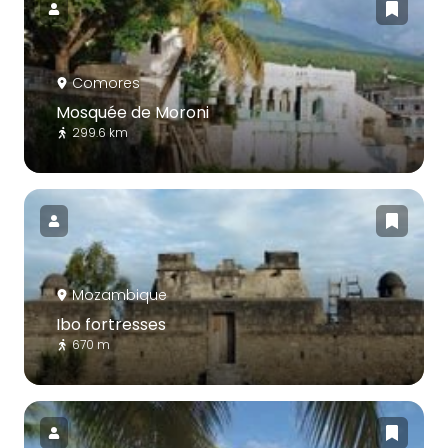
Comores
Mosquée de Moroni
299.6 km
Mozambique
Ibo fortresses
670 m