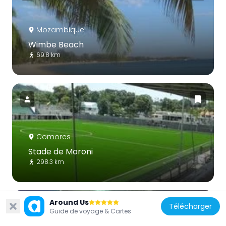
Mozambique
Wimbe Beach
69.8 km
Comores
Stade de Moroni
298.3 km
Around Us
Télécharger
Guide de voyage & Cartes