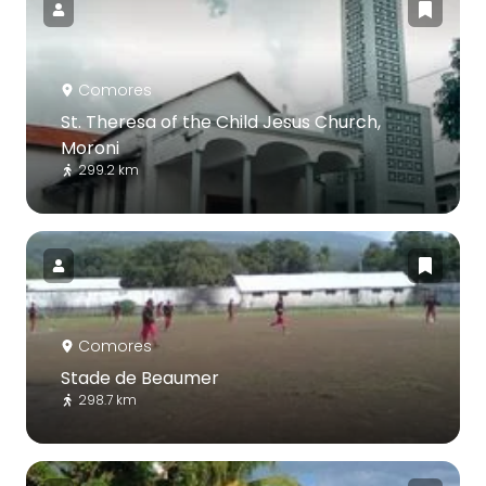
Comores
St. Theresa of the Child Jesus Church,
Moroni
299.2 km
Comores
Stade de Beaumer
298.7 km