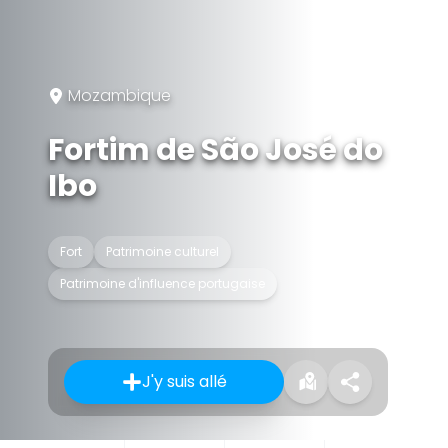
Mozambique
Fortim de São José do
Ibo
Fort
Patrimoine culturel
Patrimoine d'influence portugaise
J'y suis allé