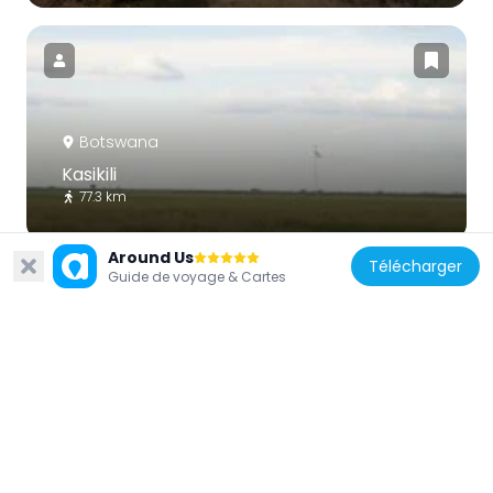
Botswana
Kasikili
77.3 km
Around Us
Télécharger
Guide de voyage & Cartes
Botswana
Parc national de Nxai Pan
269.4 km