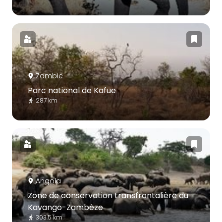
Zambie
Parc national de Kafue
287 km
Angola
Zone de conservation transfrontalière du
Kavango-Zambèze
303.5 km