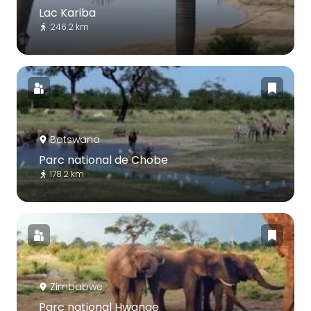
Lac Kariba
246.2 km
Botswana
Parc national de Chobe
178.2 km
Zimbabwe
Parc national Hwange