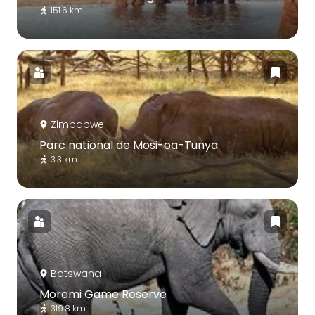
151.6 km
Zimbabwe
Parc national de Mosi-oa-Tunya
3.3 km
Botswana
Moremi Game Reserve
319.8 km