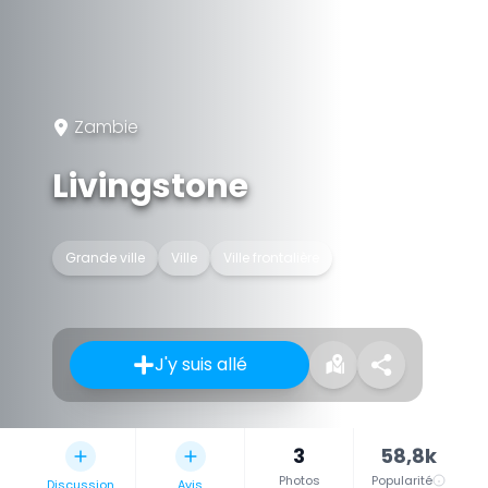
Zambie
Livingstone
Grande ville
Ville
Ville frontalière
J'y suis allé
3
58,8k
Photos
Popularité
Discussion
Avis