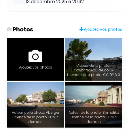
13 décembre 2025 à 20:32
Photos
Ajoutez vos photos
Auteur de la photo:
Ajoutez vos photos
cowbridgeguide.co.uk
Licence de la photo: CC BY 3.0
Auteur de la photo: Vberger
Auteur de la photo: Shmuliko
Licence de la photo: Public
Licence de la photo: Public
domain
domain