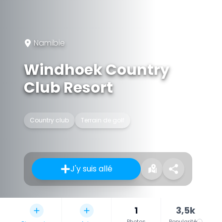
Namibie
Windhoek Country
Club Resort
Country club
Terrain de golf
J'y suis allé
1
3,5k
Photos
Popularité