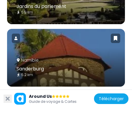
Jardins du parlement
5.9 km
Namibie
Sanderburg
5.2 km
Around Us
Télécharger
Guide de voyage & Cartes
Namibie
Parc naturel de Daan-Viljoen-Wildpark