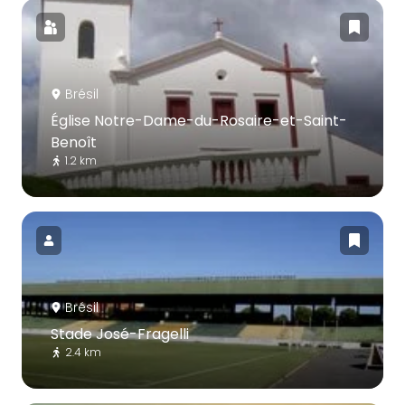
Brésil
Église Notre-Dame-du-Rosaire-et-Saint-
Benoît
1.2 km
Brésil
Stade José-Fragelli
2.4 km