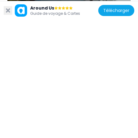
Igreja de Nossa Senhora da Guia
Around Us
Télécharger
6.5 km
Guide de voyage & Cartes
Brésil
Mato Grosso Historical Museum
697 m
Brésil
Museu do Rio Cuiabá