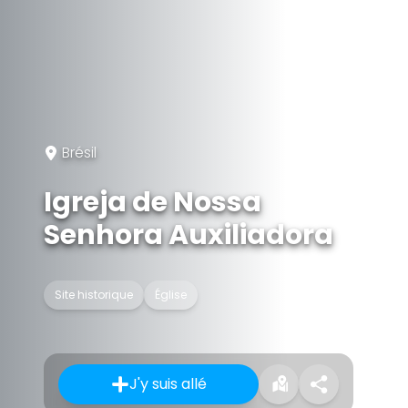
Brésil
Igreja de Nossa
Senhora Auxiliadora
Site historique
Église
J'y suis allé