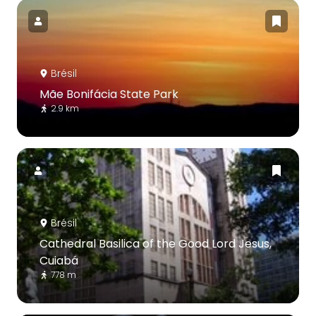
Brésil
Mãe Bonifácia State Park
2.9 km
Brésil
Cathedral Basilica of the Good Lord Jesus,
Cuiabá
778 m