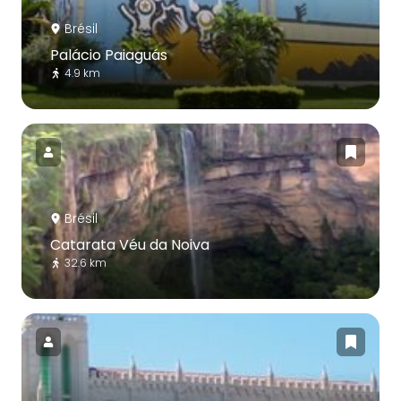
Brésil
Palácio Paiaguás
4.9 km
Brésil
Catarata Véu da Noiva
32.6 km