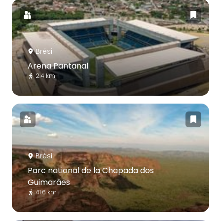
Brésil
Arena Pantanal
2.4 km
Brésil
Parc national de la Chapada dos
Guimarães
41.6 km