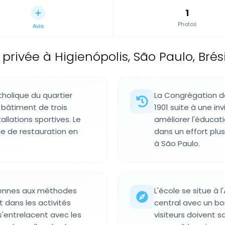
1
Photos
Avis
privée à Higienópolis, São Paulo, Brési
tholique du quartier
La Congrégation de
 bâtiment de trois
1901 suite à une in
allations sportives. Le
améliorer l'éducati
e de restauration en
dans un effort plu
à São Paulo.
tiennes aux méthodes
L'école se situe à 
t dans les activités
central avec un b
 s'entrelacent avec les
visiteurs doivent sa