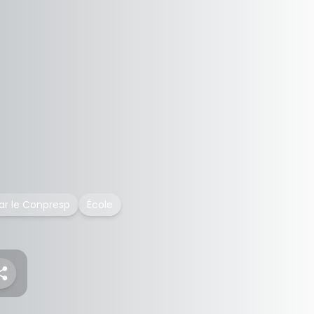
par le Conpresp
École