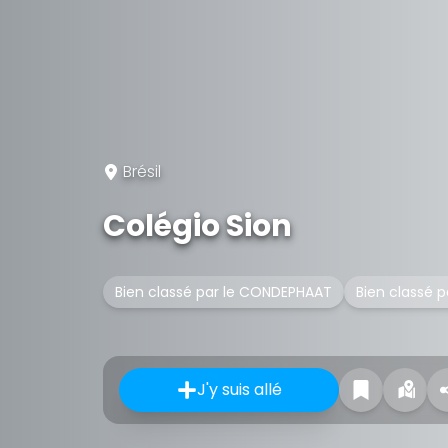
Brésil
Colégio Sion
Bien classé par le CONDEPHAAT
Bien classé 
J'y suis allé