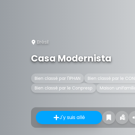
Brésil
Casa Modernista
Bien classé par l'IPHAN
Bien classé par le C
Bien classé par le Conpresp
Maison unifamili
J'y suis allé