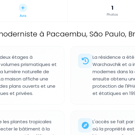
1
Photos
Avis
oderniste à Pacaembu, São Paulo, Bré
 deux étages à
La résidence a été
 volumes prismatiques et
Warchavchik et a i
a lumière naturelle de
modernes dans la co
 La maison affiche une
ensuite obtenu une
 des plans ouverts et une
protection de l'IPH
ues et privées.
et étatiques en 199
e les plantes tropicales
L'accès se fait par
ecter le bâtiment à la
où la propriété est