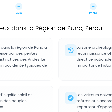
Avis
Photo
x dans la Région de Puno, Pérou.
dans la région de Puno à
La zone archéologi
érisé par des pentes
reconnaissance off
stinctives des Andes. Le
directive national
rain accidenté typiques de
l'importance histor
 signifie soleil et
Les visiteurs doive
lien des peuples
mètres et s'accord
s.
important d'appor