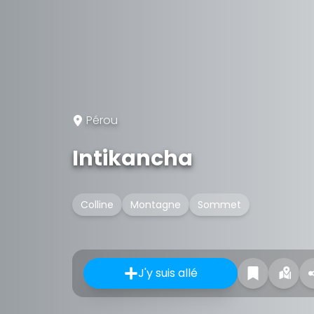
Pérou
Intikancha
Colline
Montagne
Sommet
J'y suis allé