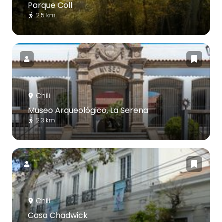
Parque Coll
2.5 km
Chili
Museo Arqueológico, La Serena
2.3 km
Chili
Casa Chadwick