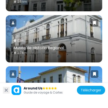
2.5 km
Chili
Museo de Historia Regional
2.7 km
Around Us
Télécharger
Chili
Guide de voyage & Cartes
Edificio Isabel Bongard
2.8 km