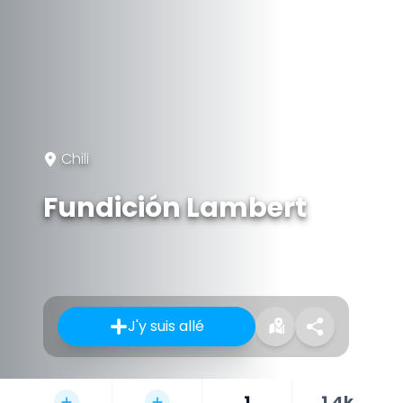
Chili
Fundición Lambert
J'y suis allé
1
1,4k