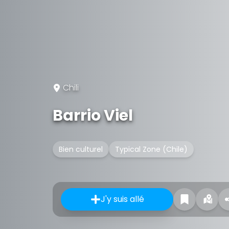
Chili
Barrio Viel
Bien culturel
Typical Zone (Chile)
J'y suis allé