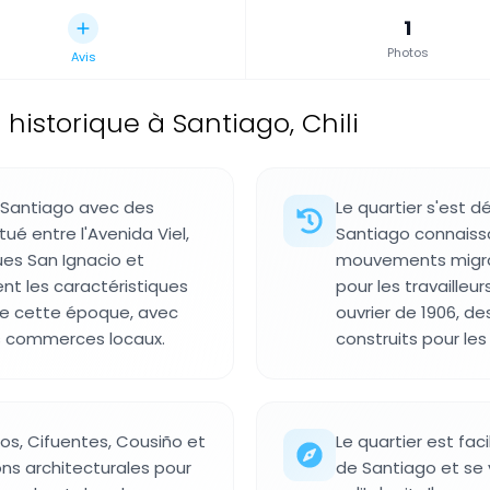
1
Photos
Avis
 historique à Santiago, Chili
de Santiago avec des
Le quartier s'est d
é entre l'Avenida Viel,
Santiago connaissa
ues San Ignacio et
mouvements migrat
nt les caractéristiques
pour les travailleur
de cette époque, avec
ouvrier de 1906, d
ts commerces locaux.
construits pour les
os, Cifuentes, Cousiño et
Le quartier est fac
ons architecturales pour
de Santiago et se v