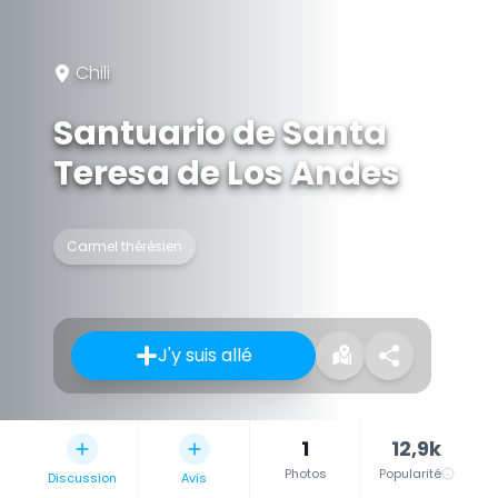
Chili
Santuario de Santa
Teresa de Los Andes
Carmel thérésien
J'y suis allé
1
12,9k
Photos
Popularité
Discussion
Avis