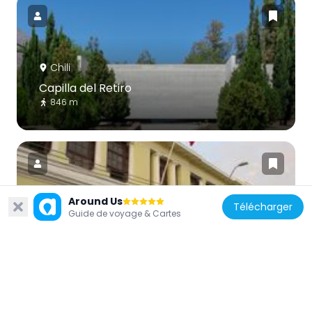
Chili
Capilla del Retiro
846 m
Around Us
Télécharger
Guide de voyage & Cartes
Chili
Edificio de la Gobernación de Los Andes
10.1 km