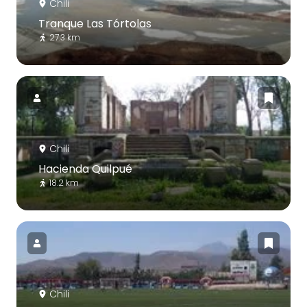
Chili
Tranque Las Tórtolas
27.3 km
Chili
Hacienda Quilpué
18.2 km
Chili