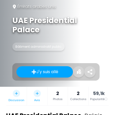
Émirats arabes unis
UAE Presidential
Palace
Bâtiment administratif public
J'y suis allé
2
2
59,1k
Photos
Collections
Popularité
Discussion
Avis