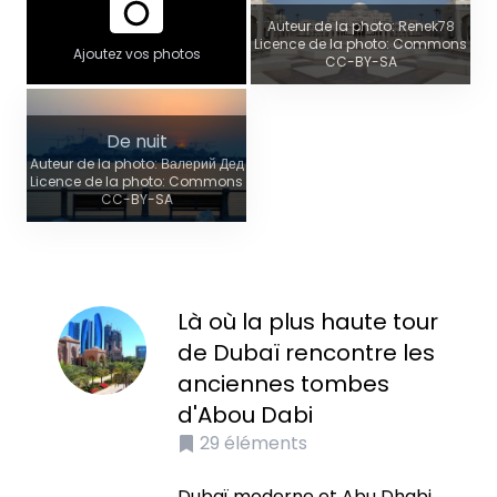
Auteur de la photo: Renek78
Licence de la photo: Commons
Ajoutez vos photos
CC-BY-SA
De nuit
Auteur de la photo: Валерий Дед
Licence de la photo: Commons
CC-BY-SA
Là où la plus haute tour
de Dubaï rencontre les
anciennes tombes
d'Abou Dabi
29
éléments
Dubaï moderne et Abu Dhabi