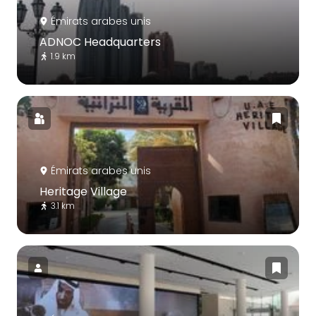
Émirats arabes unis
ADNOC Headquarters
1.9 km
Émirats arabes unis
Heritage Village
3.1 km