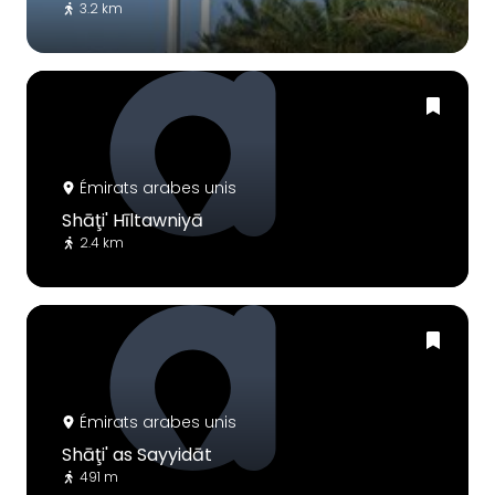
3.2 km
Émirats arabes unis
Shāţi' Hīltawniyā
2.4 km
Émirats arabes unis
Shāţi' as Sayyidāt
491 m