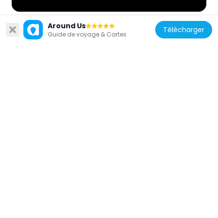
Around Us
Télécharger
Guide de voyage & Cartes
Émirats arabes unis
Ḩadīqat al Khālidīyah lil Aţfāl
3.3 km
Émirats arabes unis
AquaDhabi
2.7 km