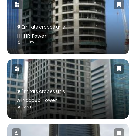
Émirats arabes unis
HHHR Tower
962 m
Émirats arabes unis
Al Yaqoub Tower
1.5 km