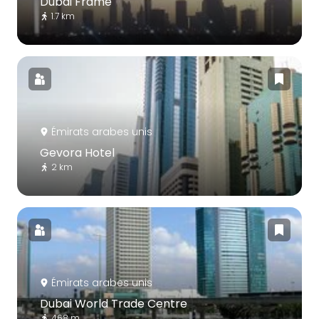
Dubai Frame
1.7 km
Émirats arabes unis
Gevora Hotel
2 km
Émirats arabes unis
Dubai World Trade Centre
468 m