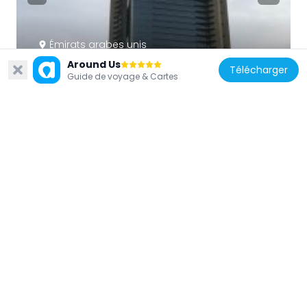
Émirats arabes unis
Sky Gardens
Around Us
Télécharger
Guide de voyage & Cartes
1.9 km
Émirats arabes unis
The Tower
1.4 km