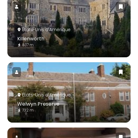
États-Unis d'Amérique
Killenworth
837 m
États-Unis d'Amérique
Welwyn Preserve
732 m