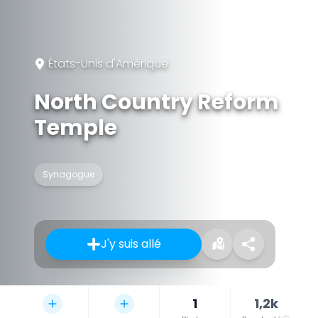
États-Unis d'Amérique
North Country Reform
Temple
Synagogue
J'y suis allé
1
1,2k