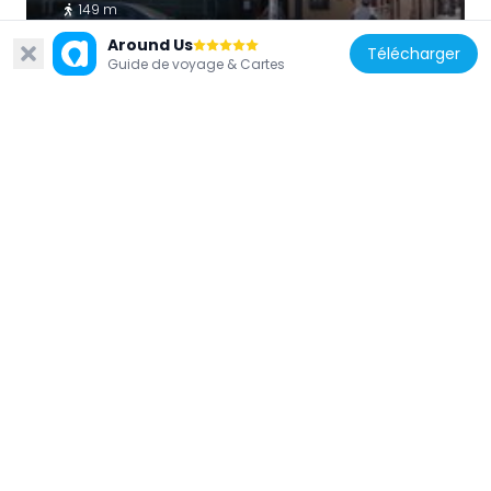
149 m
Around Us
Télécharger
Guide de voyage & Cartes
États-Unis d'Amérique
Brunswig Drug Company
201 m
États-Unis d'Amérique
Montijo Building
63 m