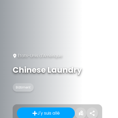
États-Unis d'Amérique
Chinese Laundry
Bâtiment
J'y suis allé