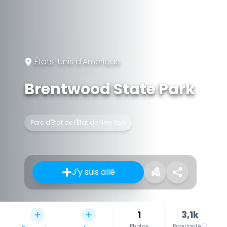
États-Unis d'Amérique
Brentwood State Park
Parc d'État de l'État de New York
J'y suis allé
1
3,1k
Photos
Popularité