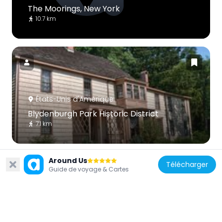
The Moorings, New York
10.7 km
États-Unis d'Amérique
Blydenburgh Park Historic District
7.1 km
Around Us
Télécharger
Guide de voyage & Cartes
États-Unis d'Amérique
Carll S. Burr Mansion