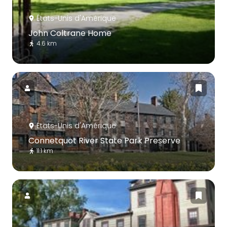
États-Unis d'Amérique
John Coltrane Home
4.6 km
États-Unis d'Amérique
Connetquot River State Park Preserve
11.1 km