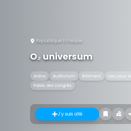
République tchèque
O₂ universum
Aréna
Auditorium
Bâtiment
Lieu pour 
Palais des congrès
J'y suis allé