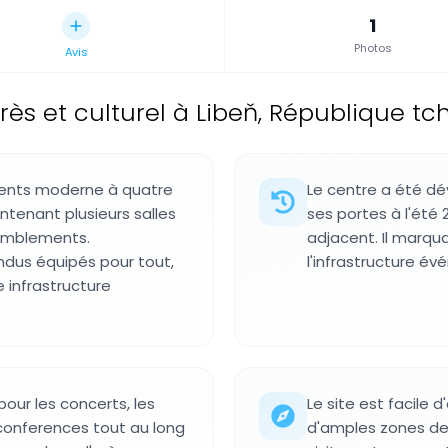
1
Photos
Avis
ès et culturel à Libeň, République tc
ments moderne à quatre
Le centre a été dé
ntenant plusieurs salles
ses portes à l'été
semblements.
adjacent. Il marqu
ndus équipés pour tout,
l'infrastructure év
 infrastructure
our les concerts, les
Le site est facile
conferences tout au long
d'amples zones de