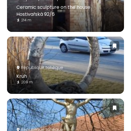
Ceramic sculpture on the house
Hostivařská 92/6
214 m
République tchèque
Kruh
209 m
République tchèque