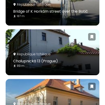
République tchèque
Bridge of K Horkám street over the Botič
187 m
République tchèque
Chalupnická 13 (Prague)
89 m
République tchèque