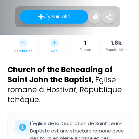
J'y suis allé
1
1,8k
Photos
Popularité
Discussion
Avis
Church of the Beheading of
Saint John the Baptist
,
Église
romane à Hostivař, République
tchèque.
L'église de la Décollation de Saint Jean-
Baptiste est une structure romane avec
des murs en pierre épaisse et des