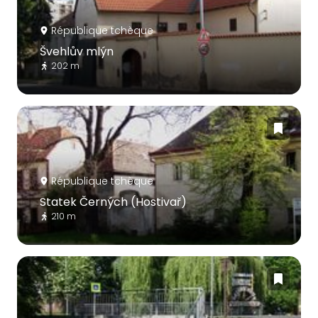
République tchèque
Švehlův mlýn
202 m
République tchèque
Statek Černých (Hostivař)
210 m