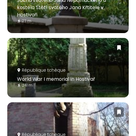
Socha svatého Jana Nepomuckého u
kostela Stětí svatého Jana Křtitele v
Hostivaři
23 m
République tchèque
World War I memorial in Hostivař
241 m
République tchèque