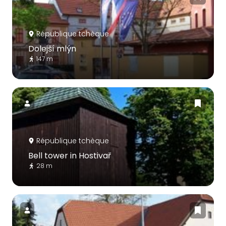
République tchèque
Dolejší mlýn
147 m
République tchèque
Bell tower in Hostivař
28 m