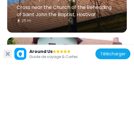
Cross near the Church of the Beheading
of Saint John the Baptist, Hostivař
25 m
Around Us
Télécharger
Guide de voyage & Cartes
République tchèque
Venkovská usedlost, Kozinovo nám. č.p.
87/4
86 m