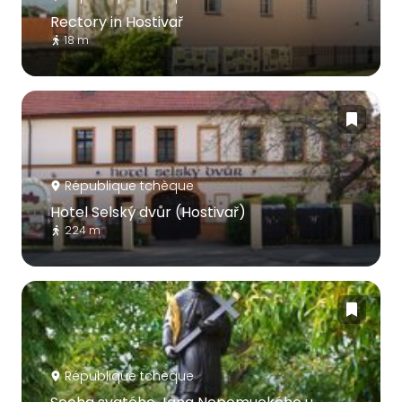
Rectory in Hostivař
18 m
République tchèque
Hotel Selský dvůr (Hostivař)
224 m
République tchèque