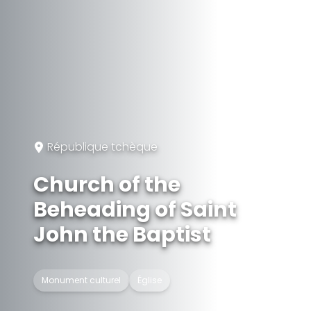
République tchèque
Church of the
Beheading of Saint
John the Baptist
Monument culturel
Église