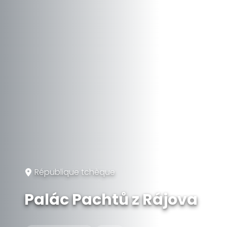
République tchèque
Palác Pachtů z Rájova