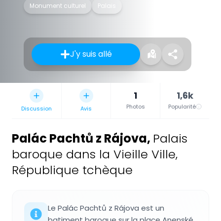
Monument culturel
Palais
J'y suis allé
1
1,6k
Photos
Popularité
Discussion
Avis
Palác Pachtů z Rájova
,
Palais
baroque dans la Vieille Ville,
République tchèque
Le Palác Pachtů z Rájova est un
batiment baroque sur la place Anenské