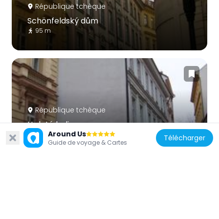
République tchèque
Schönfeldský dům
95 m
République tchèque
U zlaté lodi
Around Us
84 m
Télécharger
Guide de voyage & Cartes
République tchèque