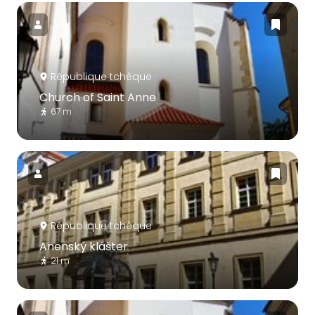
République tchèque
Church of Saint Anne
67 m
République tchèque
Anenský klášter
21 m