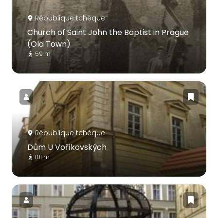
République tchèque
Church of Saint John the Baptist in Prague
(Old Town)
59 m
République tchèque
Dům U Voříkovských
101 m