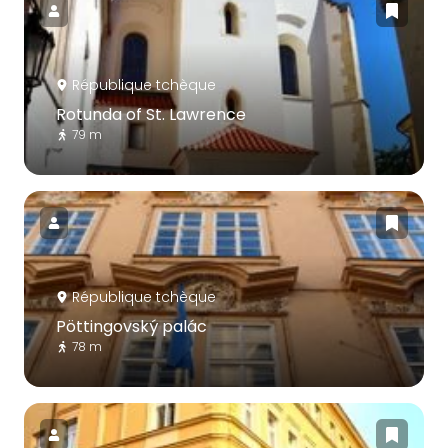
République tchèque
Rotunda of St. Lawrence
79 m
République tchèque
Pöttingovský palác
78 m