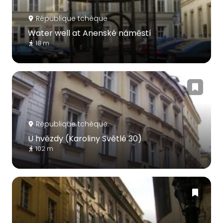
République tchèque
Water well at Anenské náměstí
18 m
République tchèque
U hvězdy (Karoliny Světlé 30)
102 m