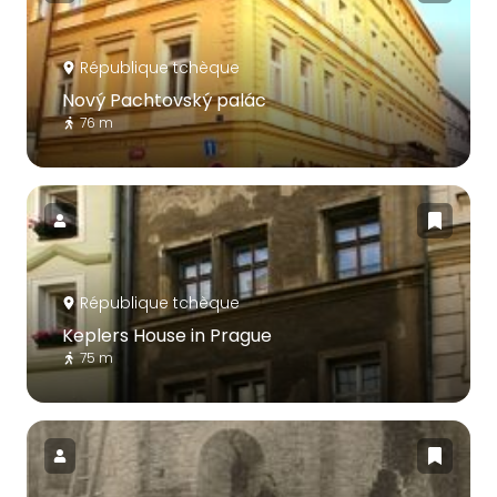
République tchèque
Nový Pachtovský palác
76 m
République tchèque
Keplers House in Prague
75 m