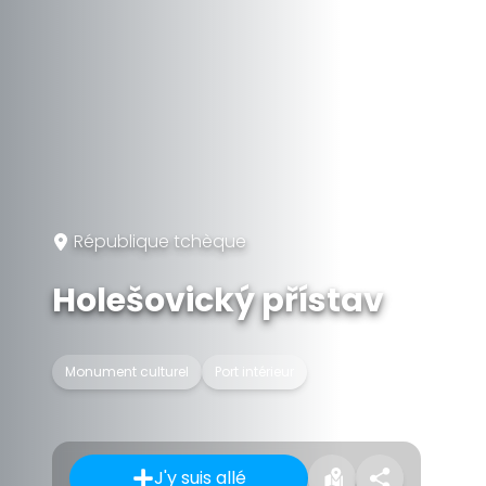
République tchèque
Holešovický přístav
Monument culturel
Port intérieur
J'y suis allé