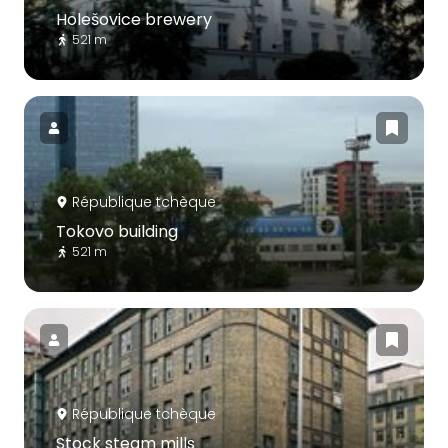
Holešovice brewery
521 m
République tchèque
Tokovo building
521 m
République tchèque
Stock steam mills