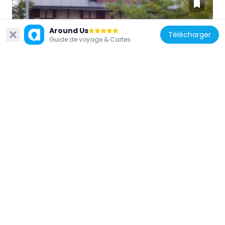
Around Us
Télécharger
Guide de voyage & Cartes
République tchèque
Jankovcova 6
418 m
République tchèque
Pamětní deska stavebního družstva
Penězozaměstnanec na domě
Komunardů 1456/57 v Holešovicích
482 m