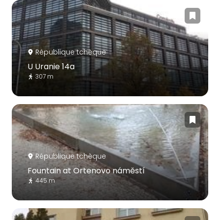
République tchèque
U Uranie 14a
307 m
République tchèque
Fountain at Ortenovo náměstí
445 m