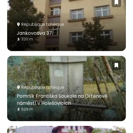
République tchèque
Jankovcova 37
320 m
République tchèque
Pomník Františka Soukala na Ortenově
náměstí v Holešovicích
529 m