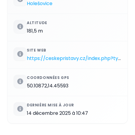
Holešovice
ALTITUDE
181,5 m
SITE WEB
https://ceskepristavy.cz/index.php?typ=CBA&showid=67
COORDONNÉES GPS
50.10872,14.45593
DERNIÈRE MISE À JOUR
14 décembre 2025 à 10:47