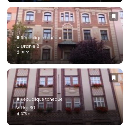
République tchèque
U Uranie 8
311 m
République tchèque
V Háji 30
378 m