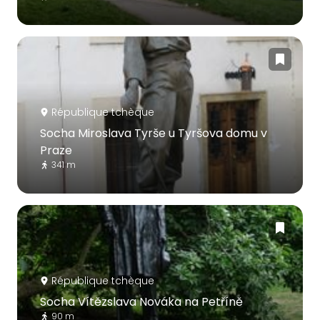
République tchèque
Socha Miroslava Tyrše u Tyršova domu v
Praze
341 m
République tchèque
Socha Vítězslava Nováka na Petříně
90 m