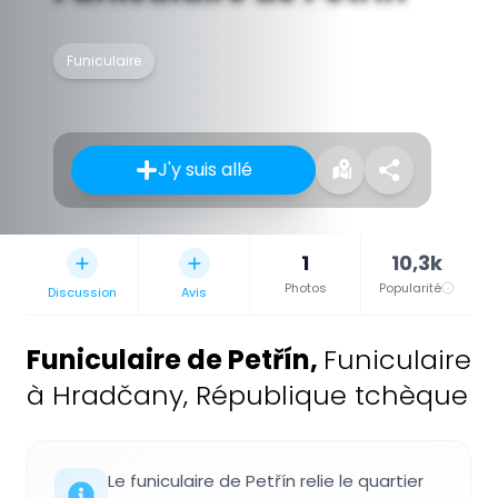
Funiculaire
J'y suis allé
1
10,3k
Photos
Popularité
Discussion
Avis
Funiculaire de Petřín
,
Funiculaire
à Hradčany, République tchèque
Le funiculaire de Petřín relie le quartier