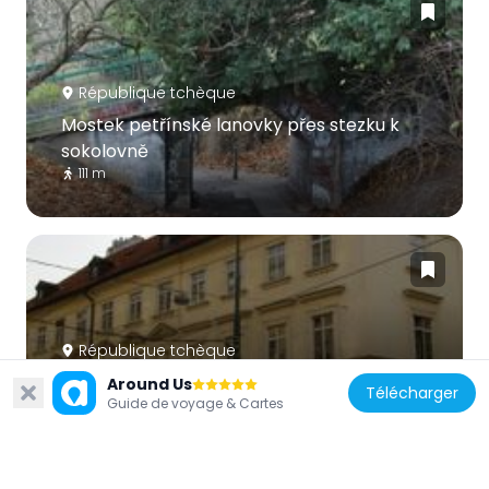
République tchèque
Mostek petřínské lanovky přes stezku k
sokolovně
111 m
République tchèque
U Knoflíčků
Around Us
Télécharger
Guide de voyage & Cartes
287 m