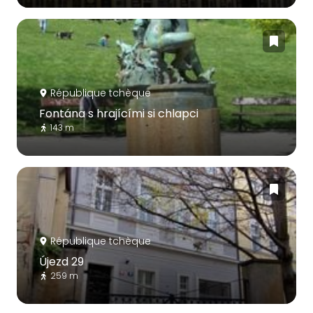
République tchèque
Fontána s hrajícími si chlapci
143 m
République tchèque
Újezd 29
259 m