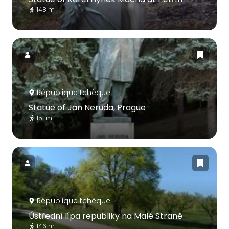
148 m
République tchèque
Statue of Jan Neruda, Prague
151 m
République tchèque
Ústřední lípa republiky na Malé Straně
146 m