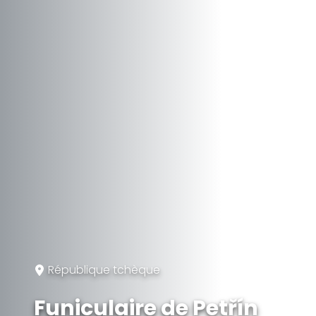
République tchèque
Funiculaire de Petřín