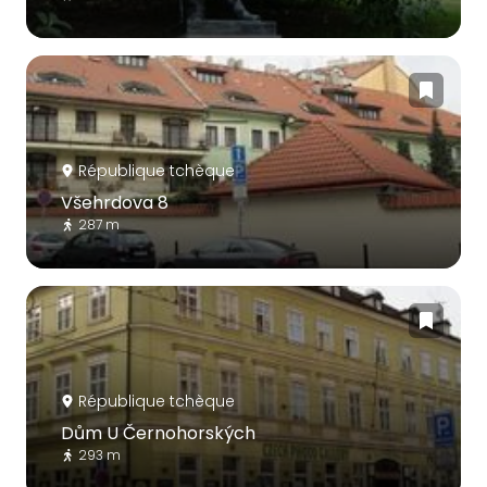
République tchèque
Všehrdova 8
287 m
République tchèque
Dům U Černohorských
293 m