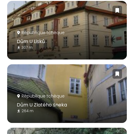
République tchèque
Dům U Lisků
307 m
République tchèque
Dům U Zlatého šneka
264 m