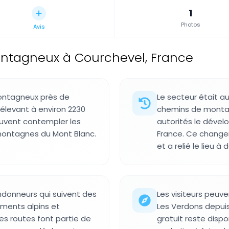
1
Photos
Avis
tagneux à Courchevel, France
ontagneux près de
Le secteur était a
'élevant à environ 2230
chemins de montag
peuvent contempler les
autorités le dével
 montagnes du Mont Blanc.
France. Ce changem
et a relié le lieu 
andonneurs qui suivent des
Les visiteurs peuv
ements alpins et
Les Verdons depuis
Ces routes font partie de
gratuit reste dispo