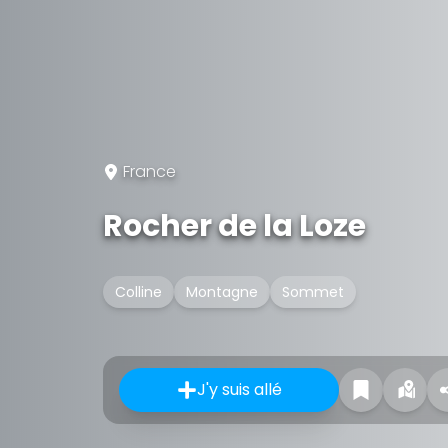
France
Rocher de la Loze
Colline
Montagne
Sommet
J'y suis allé