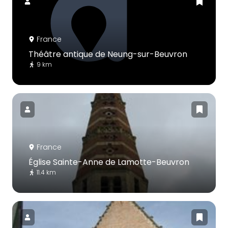
France
Théâtre antique de Neung-sur-Beuvron
9 km
France
Église Sainte-Anne de Lamotte-Beuvron
11.4 km