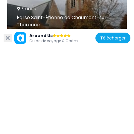
France
Église Saint-Étienne de Chaumont-sur-
Tharonne
10.1 km
Around Us
Télécharger
Guide de voyage & Cartes
France
Chapelle Saint-Genouph de Selles-Saint-
Denis
15.1 km