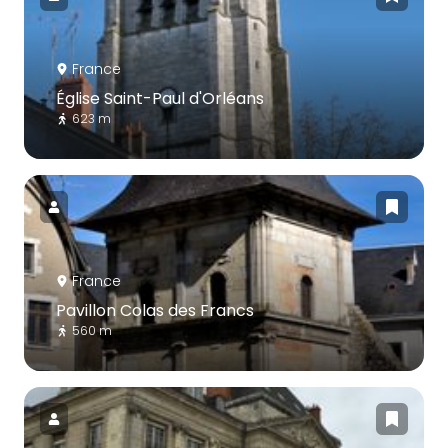
France
Église Saint-Paul d'Orléans
623 m
France
Pavillon Colas des Francs
560 m