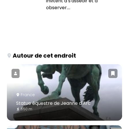
invitent à s'asseoir et à
observer....
Autour de cet endroit
France
Statue équestre de Jeanne d'Arc
550 m