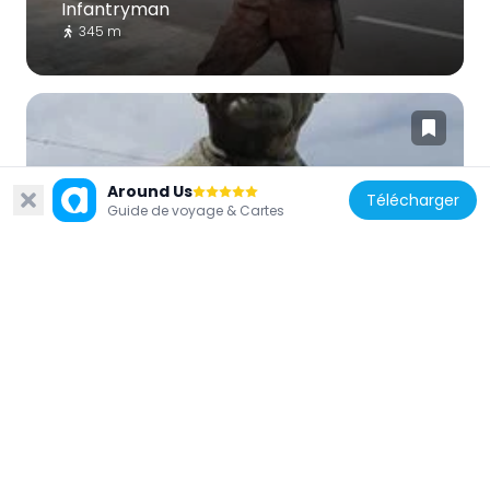
Infantryman
345 m
Around Us
Télécharger
Espagne
Guide de voyage & Cartes
Monument to Gregorio García Segura
249 m
Espagne
Monument to the replacement soldier