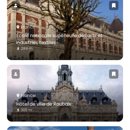
France
École nationale supérieure des arts et
industries textiles
289 m
France
Hôtel de ville de Roubaix
305 m