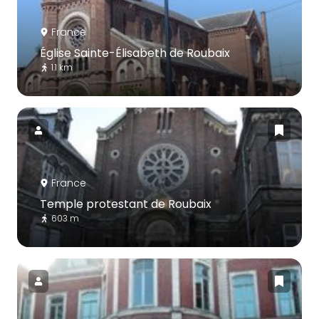
France
Église Sainte-Élisabeth de Roubaix
1.1 km
France
Temple protestant de Roubaix
603 m