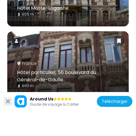
Hôtel Motte-Lagache
905 m
France
Hôtel particulier, 56 boulevard du
Général-de-Gaulle
863 m
Around Us
Télécharger
Guide de voyage & Cartes
France