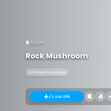
Égypte
Rock Mushroom
Attraction touristique
J'y suis allé