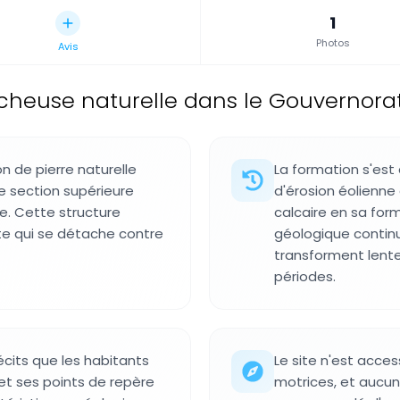
1
Photos
Avis
cheuse naturelle dans le Gouvernorat
 de pierre naturelle
La formation s'est
e section supérieure
d'érosion éolienne
te. Cette structure
calcaire en sa for
nte qui se détache contre
géologique contin
transforment lent
périodes.
écits que les habitants
Le site n'est acces
et ses points de repère
motrices, et aucun 