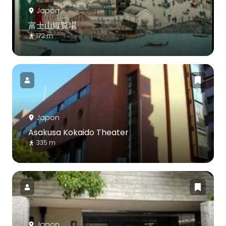
Japon
富士山縦覧場
172 m
Japon
Asakusa Kokaido Theater
335 m
Japon