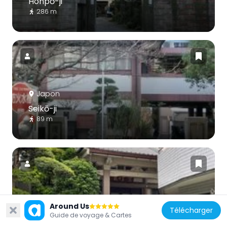
Honpō-ji
286 m
Japon
Seikō-ji
89 m
Japon
Around Us
Télécharger
Manshō-ji
Guide de voyage & Cartes
287 m