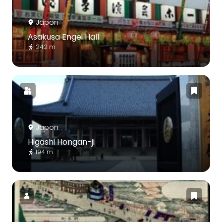
Japon
Asakusa Engei Hall
242 m
Japon
Higashi Hongan-ji
194 m