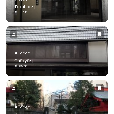
Tokuhon-ji
225 m
Japon
Chōkyō-ji
189 m
Japon