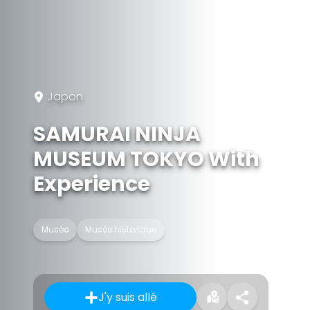
Japon
SAMURAI NINJA
MUSEUM TOKYO With
Experience
Musée
Musée historique
J'y suis allé