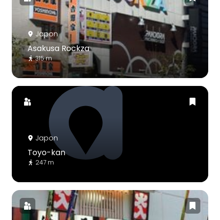
Japon
Asakusa Rockza
315 m
Japon
Toyo-kan
247 m