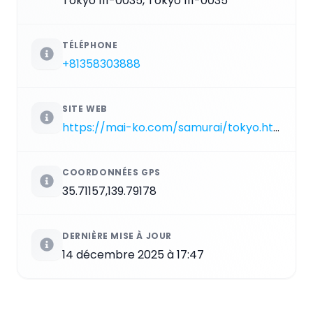
Tokyo 111-0035, Tokyo 111-0035
TÉLÉPHONE
+81358303888
SITE WEB
https://mai-ko.com/samurai/tokyo.html
COORDONNÉES GPS
35.71157,139.79178
DERNIÈRE MISE À JOUR
14 décembre 2025 à 17:47