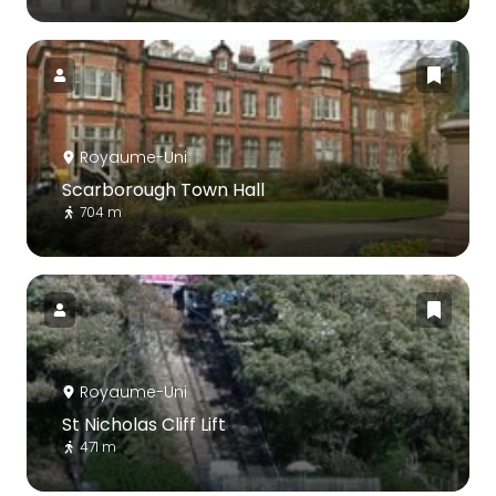
Royaume-Uni
Scarborough Town Hall
704 m
Royaume-Uni
St Nicholas Cliff Lift
471 m