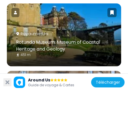
Royaume-Uni
Rotunda Museum: Museum of Coastal
Heritage and Geology
451 m
Around Us
Télécharger
Guide de voyage & Cartes
Royaume-Uni
Scarborough Art Gallery
458 m