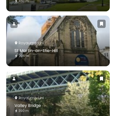
463 m
Royaume-Uni
St Martin-on-the-Hill
206 m
Royaume-Uni
Valley Bridge
390 m